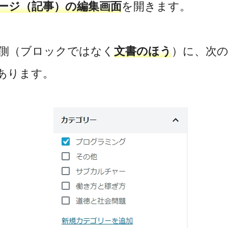
ージ（記事）の編集画面
を開きます。
側（ブロックではなく
文書のほう
）に、次
あります。