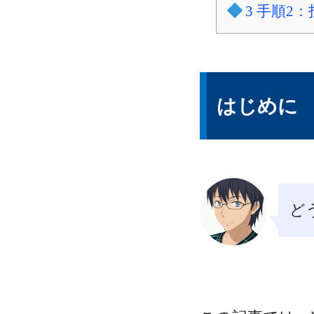
3
手順2：
はじめに
ど