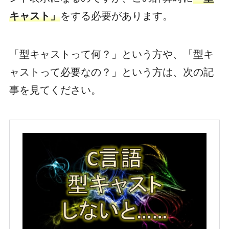
キャスト」
をする必要があります。
「型キャストって何？」という方や、「型キ
ャストって必要なの？」という方は、次の記
事を見てください。