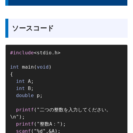
ソースコード
#include
<stdio.h>

int 
main(
void
)

{

int 
A;

int 
B;

double 
p;

printf
("二つの整数を入力してください。
\n");

printf
("整数A：");

scanf
("%d",&A);
