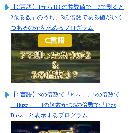
【C言語】1から100の整数値で「7で割ると
2余る数」のうち、3の倍数である値がいく
つあるのかを求めるプログラム
【C言語】3の倍数で「Fizz」、5の倍数で
「Buzz」、3の倍数かつ5の倍数で「Fizz
Buzz」と表示するプログラム